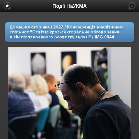
Події НаУКМА
Домашня сторінка
/
2022
/
Конференція аналітичних
спільнот "Освіта: крос-секторальне обговорення
візій післявоєнного розвитку галузі"
/
IMG 0044