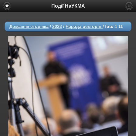
Події НаУКМА
Домашня сторінка
/
2023
/
Нарада ректорів
/
foto 1 11