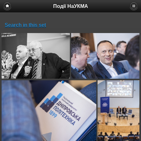
Події НаУКМА
Search in this set