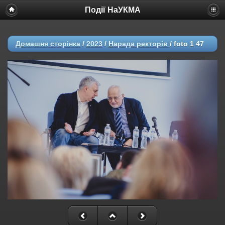
Події НаУКМА
Домашня сторінка
/
2023
/
Нарада ректорів
/
foto 1 47