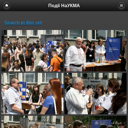
Події НаУКМА
Search in this set