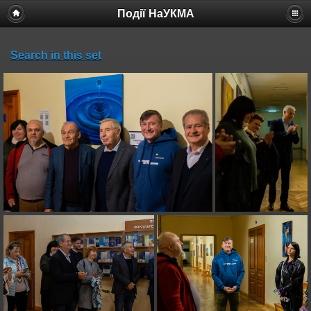
Події НаУКМА
Search in this set