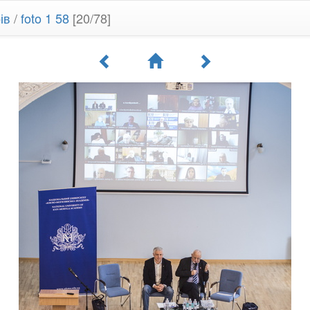
рів
/
foto 1 58
[20/78]