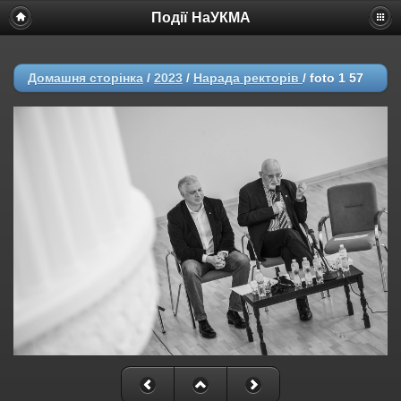
Події НаУКМА
Домашня сторінка
/
2023
/
Нарада ректорів
/
foto 1 57