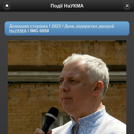
Події НаУКМА
Домашня сторінка
/
2023
/
День відкритих дверей
НаУКМА
/
IMG 0058