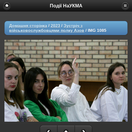
Події НаУКМА
Домашня сторінка
/
2023
/
Зустріч з
військовослужбовцями полку Азов
/
IMG 1085