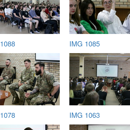
1088
IMG 1085
1078
IMG 1063