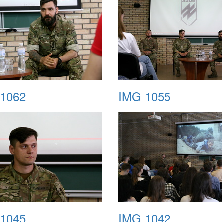
1062
IMG 1055
1045
IMG 1042