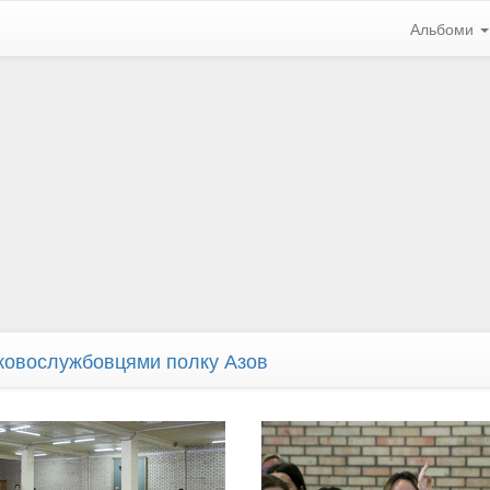
Альбоми
ськовослужбовцями полку Азов