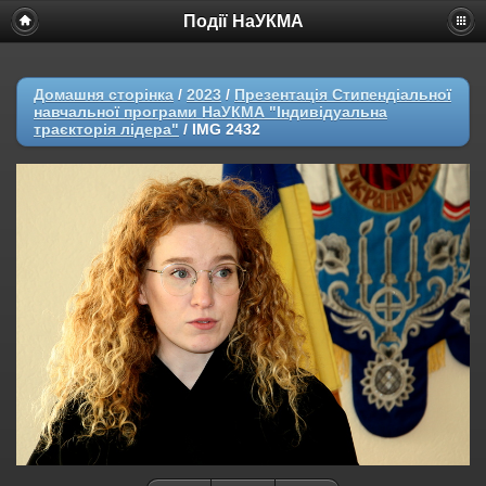
Події НаУКМА
Домашня сторінка
/
2023
/
Презентація Стипендіальної
навчальної програми НаУКМА "Індивідуальна
траєкторія лідера"
/
IMG 2432