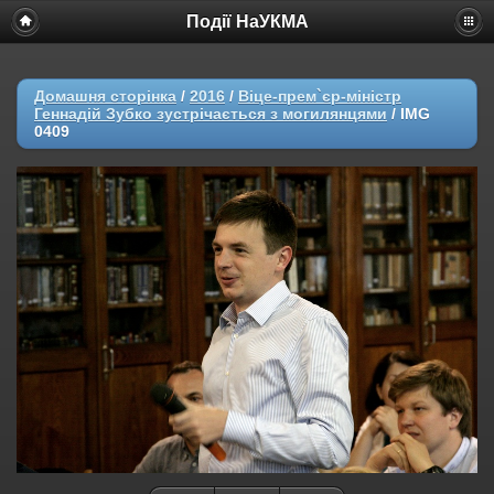
Події НаУКМА
Домашня сторінка
/
2016
/
Віце-прем`єр-міністр
Геннадій Зубко зустрічається з могилянцями
/
IMG
0409