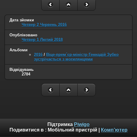
Дата зйомки
Четвер 2 Червень 2016
Опубліковано
Четвер 1 Лютий 2018
Альбоми
2016
/
Віце-прем`єр-міністр Геннадій Зубко
зустрічається з могилянцями
Відвідувань
2784
Підтримка
Piwigo
Подивитися в :
Мобільний пристрій
|
Комп’ютер