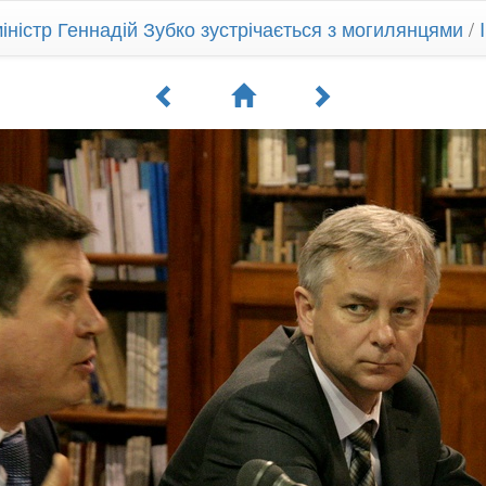
іністр Геннадій Зубко зустрічається з могилянцями
/