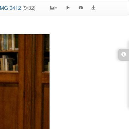
IMG 0412
[9/32]