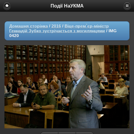
Події НаУКМА
Домашня сторінка
/
2016
/
Віце-прем`єр-міністр
Геннадій Зубко зустрічається з могилянцями
/
IMG
0420