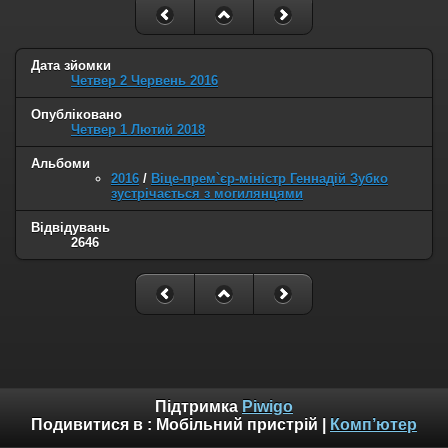
Дата зйомки
Четвер 2 Червень 2016
Опубліковано
Четвер 1 Лютий 2018
Альбоми
2016
/
Віце-прем`єр-міністр Геннадій Зубко
зустрічається з могилянцями
Відвідувань
2646
Підтримка
Piwigo
Подивитися в :
Мобільний пристрій
|
Комп’ютер