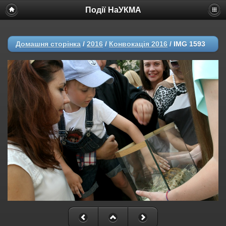
Події НаУКМА
Домашня сторінка
/
2016
/
Конвокація 2016
/
IMG 1593