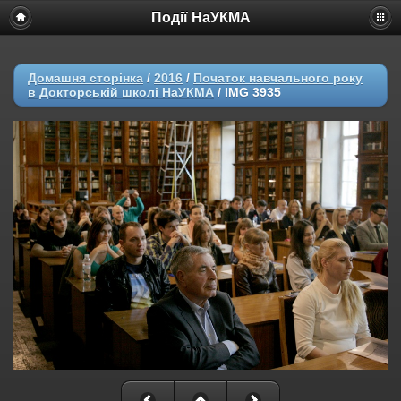
Події НаУКМА
Домашня сторінка
/
2016
/
Початок навчального року
в Докторській школі НаУКМА
/
IMG 3935