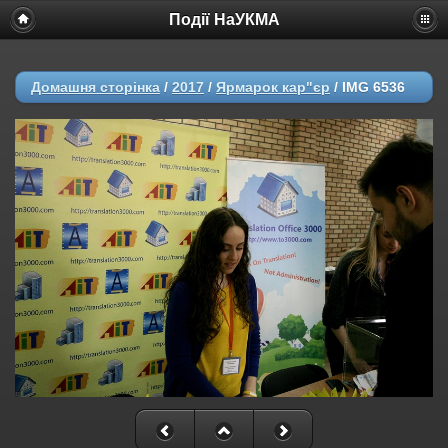
Події НаУКМА
Домашня сторінка
/
2017
/
Ярмарок кар"єр
/
IMG 6536