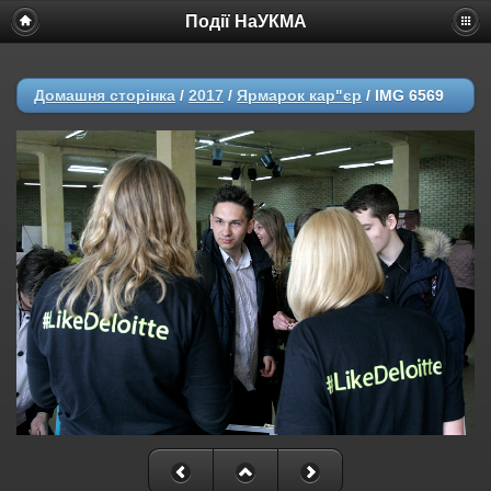
Події НаУКМА
Домашня сторінка
/
2017
/
Ярмарок кар"єр
/
IMG 6569