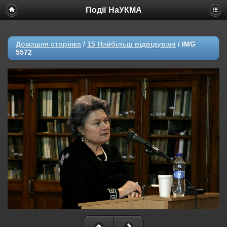
Події НаУКМА
Домашня сторінка
/
15 Найбільш відвідувані
/
IMG
5572