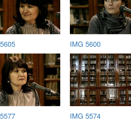
5605
IMG 5600
5577
IMG 5574