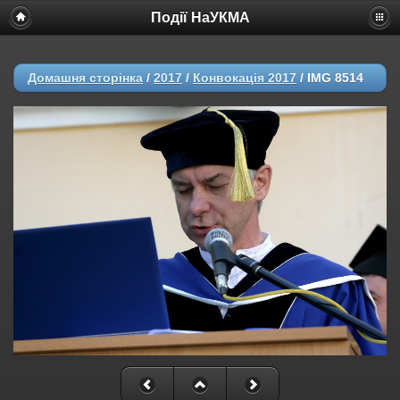
Події НаУКМА
Домашня сторінка
/
2017
/
Конвокація 2017
/
IMG 8514