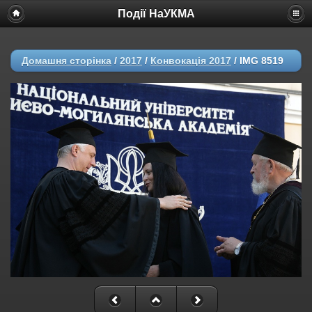
Події НаУКМА
Домашня сторінка
/
2017
/
Конвокація 2017
/
IMG 8519