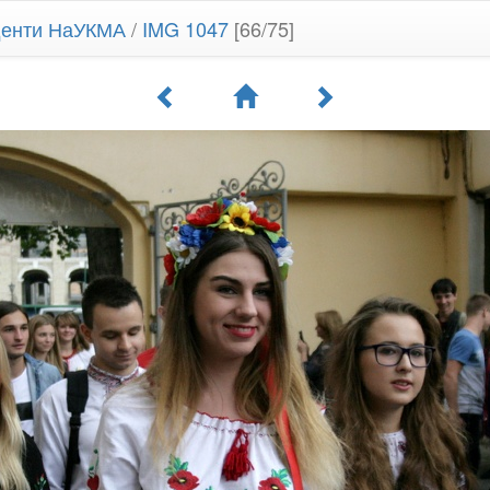
уденти НаУКМА
/
IMG 1047
[66/75]