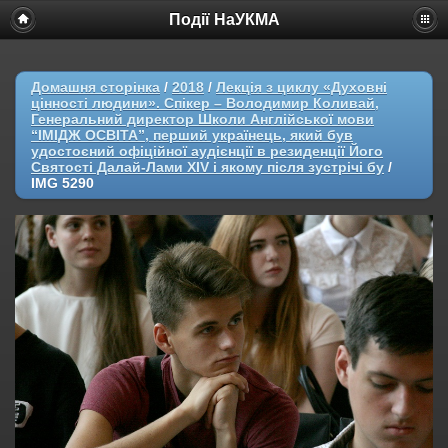
Події НаУКМА
Домашня сторінка
/
2018
/
Лекція з циклу «Духовні
цінності людини». Спікер – Володимир Коливай,
Генеральний директор Школи Англійської мови
“ІМІДЖ ОСВІТА”, перший українець, який був
удостоєний офіційної аудієнції в резиденції Його
Святості Далай-Лами XIV і якому після зустрічі бу
/
IMG 5290