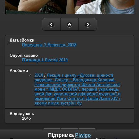
Дата зйомки
Понеділок 3 Вересень 2018
Опубліковано
П'ятниця 1 Лютий 2019
Альбоми
2018
/
Лекція з циклу «Духовні цінності
людини». Спікер – Володимир Коливай,
Генеральний директор Школи Англійської
мови “ІМІДЖ ОСВІТА”, перший українець,
який був удостоєний офіційної аудієнції в
резиденції Його Святості Далай-Лами XIV і
якому після зустрічі бу
Відвідувань
2045
Підтримка
Piwigo