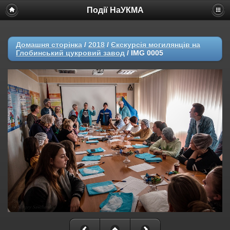
Події НаУКМА
Домашня сторінка
/
2018
/
Єкскурсія могилянців на
Глобинський цукровий завод
/
IMG 0005