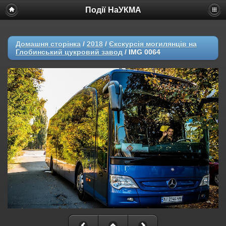
Події НаУКМА
Домашня сторінка
/
2018
/
Єкскурсія могилянців на
Глобинський цукровий завод
/
IMG 0064