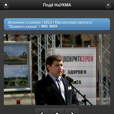
Події НаУКМА
Домашня сторінка
/
2013
/
Презентація проекту
"Відкриті серця"
/
IMG 3659