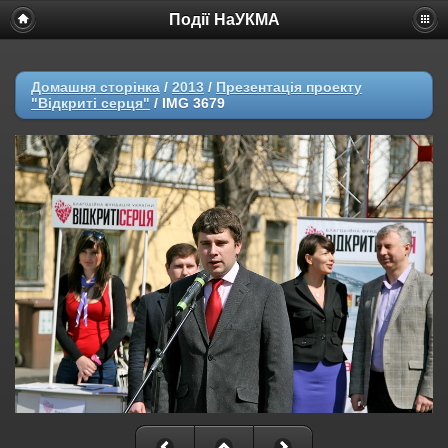
Події НаУКМА
Домашня сторінка
/
2013
/
Презентація проекту
"Відкриті серця"
/
IMG 3679