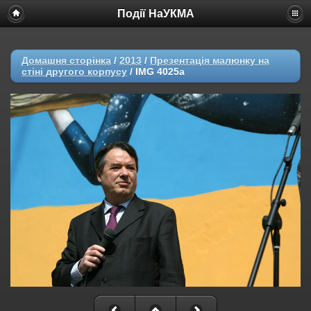
Події НаУКМА
Домашня сторінка
/
2013
/
Презентація малюнку на
стіні другого корпусу
/
IMG 4025a