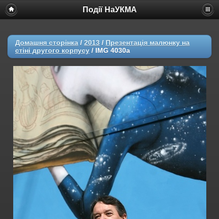
Події НаУКМА
Домашня сторінка
/
2013
/
Презентація малюнку на
стіні другого корпусу
/
IMG 4030a