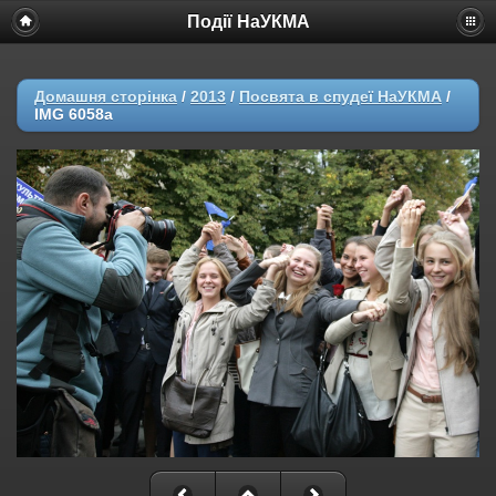
Події НаУКМА
Домашня сторінка
/
2013
/
Посвята в спудеї НаУКМА
/
IMG 6058a