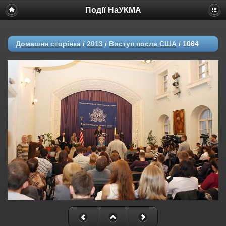
Події НаУКМА
Домашня сторінка
/
2013
/
Виступ посла США
/
1064