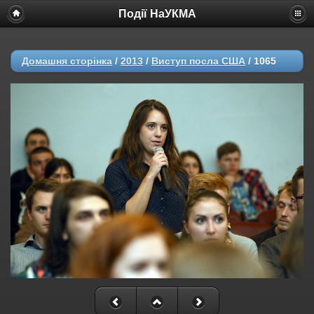
Події НаУКМА
Домашня сторінка
/
2013
/
Виступ посла США
/
1065