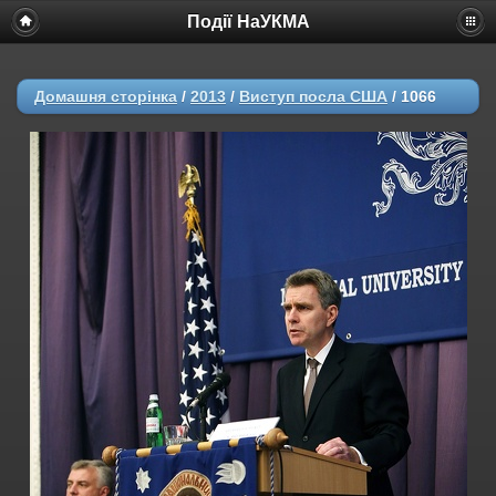
Події НаУКМА
Домашня сторінка
/
2013
/
Виступ посла США
/
1066