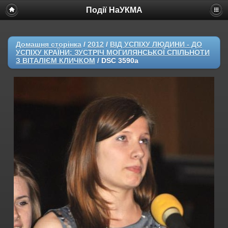
Події НаУКМА
Домашня сторінка
/
2012
/
ВІД УСПІХУ ЛЮДИНИ - ДО
УСПІХУ КРАЇНИ: ЗУСТРІЧ МОГИЛЯНСЬКОЇ СПІЛЬНОТИ
З ВІТАЛІЄМ КЛИЧКОМ
/
DSC 3590a