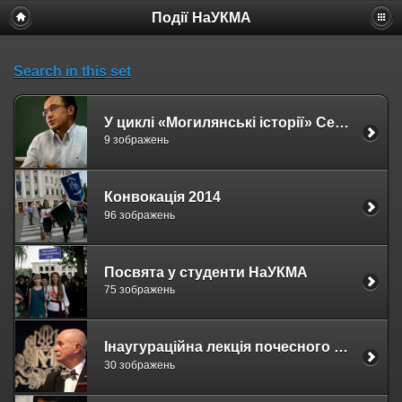
Події НаУКМА
Search in this set
У циклі «Могилянські історії» Сергій Сегеда, керуючий партнер Центру клітинної терапії «ЕмСелл»
9 зображень
Конвокація 2014
96 зображень
Посвята у студенти НаУКМА
75 зображень
Інаугураційна лекція почесного професора НаУКМА Яна Маліцького «Про Свободу (про поняття , його історичне життя та сучасне розуміння)»
30 зображень