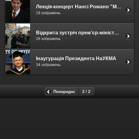
Лекція-концерт Нансі Романо "Музична творчість в Італії епохи Відродження"
19 зображень
Відкрита зустріч прем’єр-міністра Норвегії пані Ерни Солберг зі студентами та викладачами Могилянки.
28 зображень
Інаугурація Президента НаУКМА
34 зображень
Попереднє
2 / 2