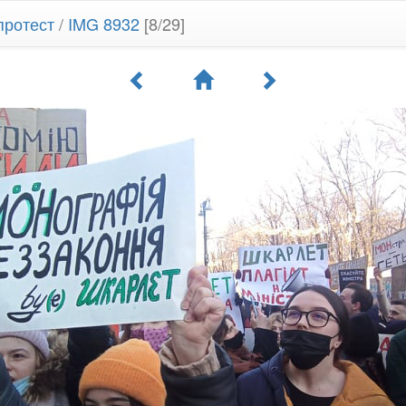
протест
/
IMG 8932
[8/29]