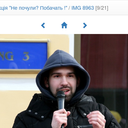
ція "Не почули? Побачать !"
/
IMG 8963
[9/21]