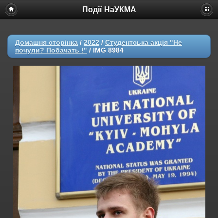
Події НаУКМА
Домашня сторінка
/
2022
/
Студентська акція "Не
почули? Побачать !"
/
IMG 8984