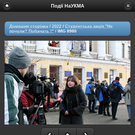
Події НаУКМА
Домашня сторінка
/
2022
/
Студентська акція "Не
почули? Побачать !"
/
IMG 8980