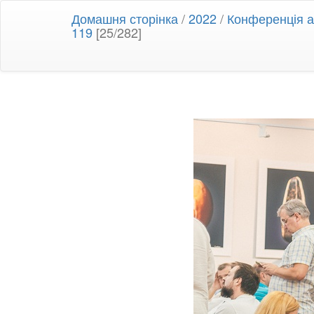
Домашня сторінка
/
2022
/
Конференція ан
119
[25/282]