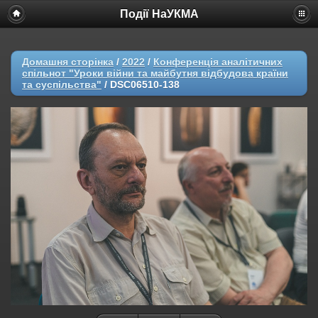
Події НаУКМА
Домашня сторінка
/
2022
/
Конференція аналітичних
спільнот "Уроки війни та майбутня відбудова країни
та суспільства"
/
DSC06510-138