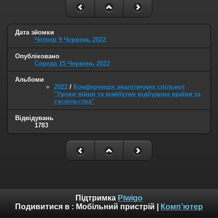
Дата зйомки
Четвер 9 Червень 2022
Опубліковано
Середа 15 Червень 2022
Альбоми
2022
/
Конференція аналітичних спільнот
"Уроки війни та майбутня відбудова країни та
суспільства"
Відвідувань
1783
Підтримка
Piwigo
Подивитися в :
Мобільний пристрій
|
Комп’ютер