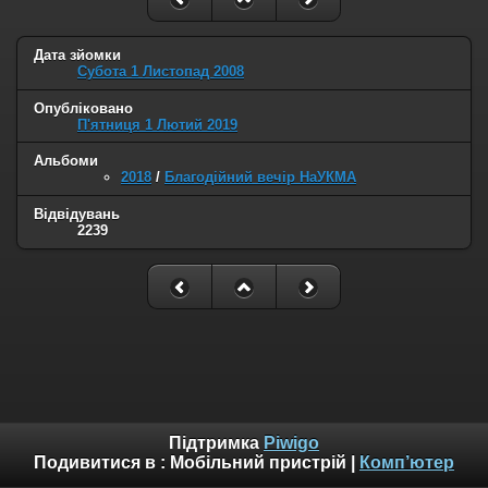
Дата зйомки
Субота 1 Листопад 2008
Опубліковано
П'ятниця 1 Лютий 2019
Альбоми
2018
/
Благодійний вечір НаУКМА
Відвідувань
2239
Підтримка
Piwigo
Подивитися в :
Мобільний пристрій
|
Комп’ютер