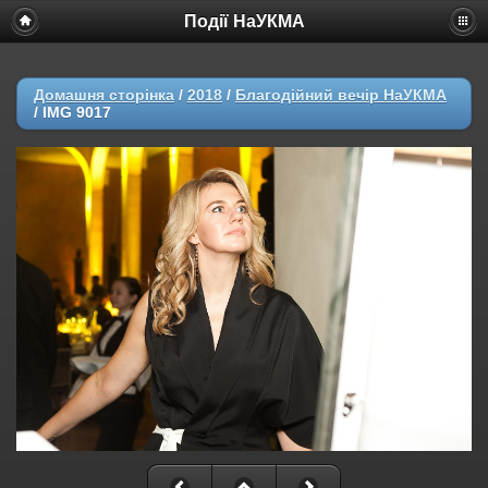
Події НаУКМА
Домашня сторінка
/
2018
/
Благодійний вечір НаУКМА
/
IMG 9017