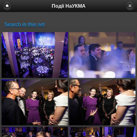
Події НаУКМА
Search in this set