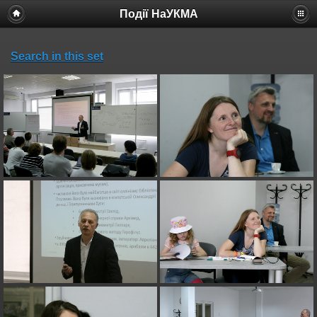
Події НаУКМА
Search in this set