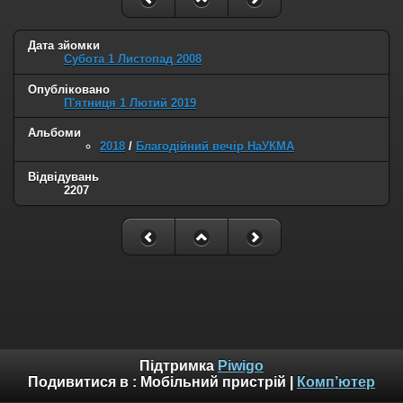
Дата зйомки
Субота 1 Листопад 2008
Опубліковано
П'ятниця 1 Лютий 2019
Альбоми
2018
/
Благодійний вечір НаУКМА
Відвідувань
2207
Підтримка
Piwigo
Подивитися в :
Мобільний пристрій
|
Комп’ютер