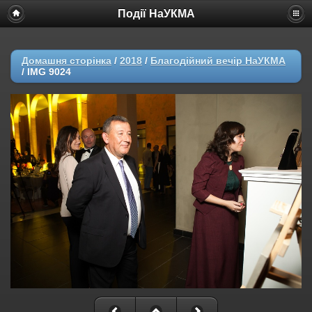
Події НаУКМА
Домашня сторінка
/
2018
/
Благодійний вечір НаУКМА
/
IMG 9024