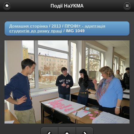
Події НаУКМА
Домашня сторінка
/
2013
/
ПРОФІ+ - адаптація
студентів до ринку праці
/
IMG 1049