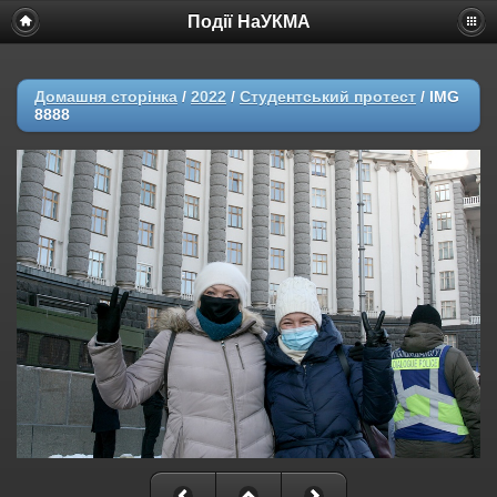
Події НаУКМА
Домашня сторінка
/
2022
/
Студентський протест
/
IMG
8888