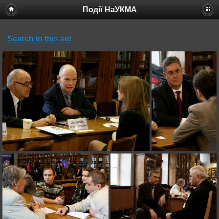
Події НаУКМА
Search in this set